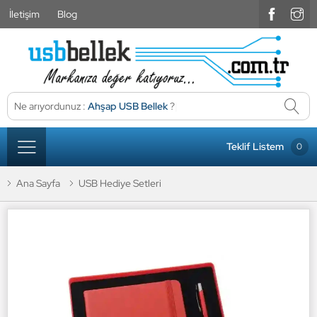
İletişim
Blog
Ne arıyordunuz :
Ahşap USB Bellek
?
|
Teklif Listem
0
Ana Sayfa
USB Hediye Setleri