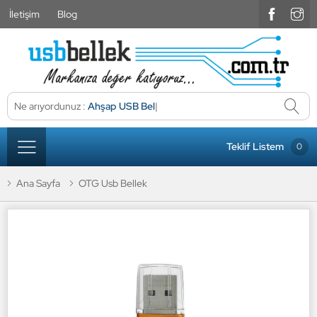
İletişim
Blog
Ne arıyordunuz :
Ahşap USB Bellek
|
Teklif Listem
0
Ana Sayfa
OTG Usb Bellek