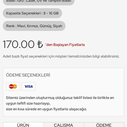
Baskı Türü :
Lazer, UV ve Tampon Baskı
Kapasite Seçenekleri :
8 - 16 GB
Renk :
Mavi, Kırmızı, Gümüş, Siyah
170.00 ₺
'den Başlayan Fiyatlarla
Adet bazlı fiyat seçenekleri için müşteri temsilcinizden bilgi alabilirsiniz.
ÖDEME SEÇENEKLERI
Sitemiz üzerinden oluşturmuş olduğunuz teklif listesi ile birlikte en
uygun teflifi size hazırlayıp,
size en kısa sürede en uygun fiyatlarla ulaşacağız.
ÜRÜN
ÇALIŞMA
ÖDEME