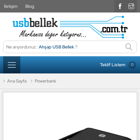
İletişim
Blog
Ne arıyordunuz :
Ahşap USB Bellek
?
|
Teklif Listem
0
Ana Sayfa
Powerbank